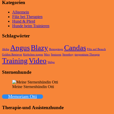
Kategorien
Allgemein
Filiz bei Therapien
Hund & Pferd
Hunde beim Trainieren
Schlagwörter
Angus
Blazy
Candas
Akiba
Botengänge
Filiz auf Besuch
Golden Retriever
Körbchen tragen
Miro
Senioren
Streetboy
tiergestützte Therapie
Training
Video
Welpe
Sternenhunde
Meine Sternenhündin Otti
Memoriam Otti
Therapie-und Assistenzhunde