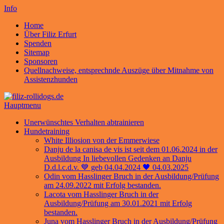
Info
Home
Über Filiz Erfurt
Spenden
Sitemap
Sponsoren
Quellnachweise, entsprechnde Auszüge über Mitnahme von
Assistenzhunden
Hauptmenu
Unerwünschtes Verhalten abtrainieren
Hundetraining
White Illiosion von der Emmerwiese
Danju de la canisa de vis ist seit dem 01.06.2024 in der
Ausbildung In liebevollen Gedenken an Danju
D.d.l.c.d.v. 💙 geb 04.04.2024 🖤 04.03.2025
Odin vom Hasslinger Bruch in der Ausbildung/Prüfung
am 24.09.2022 mit Erfolg bestanden.
Lacota vom Hasslinger Bruch in der
Ausbildung/Prüfung am 30.01.2021 mit Erfolg
bestanden.
Juna vom Hasslinger Bruch in der Ausbildung/Prüfung