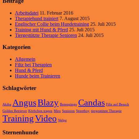
Beiträge
Arbeitsdatei
11. Februar 2016
Therapiehund trainiert
7. August 2015
Englischer Collie beim Hundetraining
25. Juli 2015
Training mit Hund & Pferd
25. Juli 2015
Tiergestützte Therapie Senioren
24. Juli 2015
Kategorien
Allgemein
Filiz bei Therapien
Hund & Pferd
Hunde beim Trainieren
Schlagwörter
Angus
Blazy
Candas
Akiba
Botengänge
Filiz auf Besuch
Golden Retriever
Körbchen tragen
Miro
Senioren
Streetboy
tiergestützte Therapie
Training
Video
Welpe
Sternenhunde