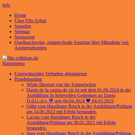
Info
Home
Über Filiz Erfurt
Spenden
Sitemap
Sponsoren
Quellnachweise, entsprechnde Auszüge über Mitnahme von
Assistenzhunden
Hauptmenu
Unerwünschtes Verhalten abtrainieren
Hundetraining
White Illiosion von der Emmerwiese
Danju de la canisa de vis ist seit dem 01.06.2024 in der
Ausbildung In liebevollen Gedenken an Danju
D.d.l.c.d.v. 💙 geb 04.04.2024 🖤 04.03.2025
Odin vom Hasslinger Bruch in der Ausbildung/Prüfung
am 24.09.2022 mit Erfolg bestanden.
Lacota vom Hasslinger Bruch in der
Ausbildung/Prüfung am 30.01.2021 mit Erfolg
bestanden.
Juna vom Hasslinger Bruch in der Ausbildung/Prüfung