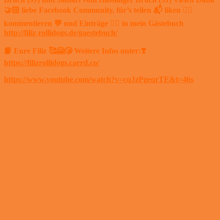
🤝🏻 liebe Facebook Community, für’s teilen 📬 liken 👍🏻
kommentieren 💬 und Einträge ✍🏻 in mein Gästebuch
http://filiz-rollidogs.de/gaestebuch/
📙 Eure Filiz 🥰🤗😘 Weitere Infos unter:❣️
https://filizrollidogs.carrd.co/
https://www.youtube.com/watch?v=cqJzPgeqrTE&t=46s