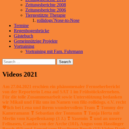
Zeitungsberichte 2008
Zeitungsberichte 2006
Tiergestützte Therapie
rollidogs`Nose-to-Nose
Termine
Regenbogenbrücke
Gästebuch
Gemeinnützige Projekte
Vortraining
Vortraining mit Fam. Fuhrmann
Search
Videos 2021
Am 27.04.2021 erschien ein phänomenaler Fernseherbericht
von der Reporterin Lena auf SAT 1 im Frühstücksfernehen.
Für die tolle Zusammenarbeit sowie Unterstützung bedanken
wir Mikail und Filiz uns im Namen von filiz-rollidogs. e.V. recht
💖lich bei Lena und ihrem wundervollem Team ❣ Tommy der
Kameramann ❣ Sebastian der Tonmann ❣ Tanja Herta mit
Merlin vom Kapellenkamp (3 J.) ❣ Yasemin ❣ und an unsere
Fellnasen, Candas von der Arche (10J), Angus vom Hasslinger
Bruch (9J) und Jamari vom Hasslinger Bruch (3J) Vielen Dank