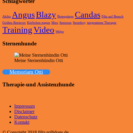
Schlagwörter
Angus
Blazy
Candas
Akiba
Botengänge
Filiz auf Besuch
Golden Retriever
Körbchen tragen
Miro
Senioren
Streetboy
tiergestützte Therapie
Training
Video
Welpe
Sternenhunde
Meine Sternenhündin Otti
Memoriam Otti
Therapie-und Assistenzhunde
Impressum
Disclaimer
Datenschutz
Kontakt
© Copyright 2018 filiz-rollidogs.de