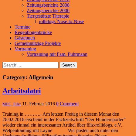
Zeitungsberichte 2008
Zeitungsberichte 2006
Tiergestützte Therapie
rollidogs`Nose-to-Nose
Termine
Regenbogenbrücke
Gästebuch
Gemeinnützige Projekte
Vortraining
Vortraining mit Fam. Fuhrmann
Search
Category: Allgemein
Arbeitsdatei
11. Februar 2016
0 Comment
MEC_Filiz
Training in ……….. Am letzten Freitag in diesem Monat den
26.02.2016 erscheint in der Fachzeitschrift “Der Hundereporter”
wieder einmal ein interessanter Artikel über filiz-rollidogs. e.V.
Welpentraining mit Layne Wir posten auch unter den
Hashtags #rollidogs #filizerfurt #angus #candas #blazy