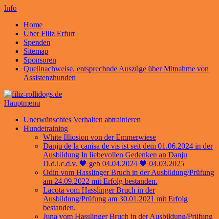
Info
Home
Über Filiz Erfurt
Spenden
Sitemap
Sponsoren
Quellnachweise, entsprechnde Auszüge über Mitnahme von
Assistenzhunden
Hauptmenu
Unerwünschtes Verhalten abtrainieren
Hundetraining
White Illiosion von der Emmerwiese
Danju de la canisa de vis ist seit dem 01.06.2024 in der
Ausbildung In liebevollen Gedenken an Danju
D.d.l.c.d.v. 💙 geb 04.04.2024 🖤 04.03.2025
Odin vom Hasslinger Bruch in der Ausbildung/Prüfung
am 24.09.2022 mit Erfolg bestanden.
Lacota vom Hasslinger Bruch in der
Ausbildung/Prüfung am 30.01.2021 mit Erfolg
bestanden.
Juna vom Hasslinger Bruch in der Ausbildung/Prüfung