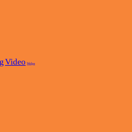
ng
Video
Welpe