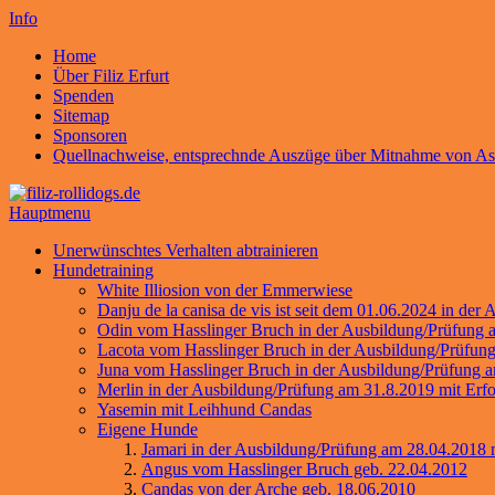
Info
Home
Über Filiz Erfurt
Spenden
Sitemap
Sponsoren
Quellnachweise, entsprechnde Auszüge über Mitnahme von As
Hauptmenu
Unerwünschtes Verhalten abtrainieren
Hundetraining
White Illiosion von der Emmerwiese
Danju de la canisa de vis ist seit dem 01.06.2024 in de
Odin vom Hasslinger Bruch in der Ausbildung/Prüfung a
Lacota vom Hasslinger Bruch in der Ausbildung/Prüfung
Juna vom Hasslinger Bruch in der Ausbildung/Prüfung a
Merlin in der Ausbildung/Prüfung am 31.8.2019 mit Erf
Yasemin mit Leihhund Candas
Eigene Hunde
Jamari in der Ausbildung/Prüfung am 28.04.2018 
Angus vom Hasslinger Bruch geb. 22.04.2012
Candas von der Arche geb. 18.06.2010