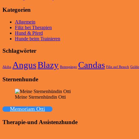
Kategorien
Allgemein
Filiz bei Therapien
Hund & Pferd
Hunde beim Trainieren
Schlagwörter
Angus
Blazy
Candas
Akiba
Botengänge
Filiz auf Besuch
Golde
Sternenhunde
Meine Sternenhündin Otti
Memoriam Otti
Therapie-und Assistenzhunde