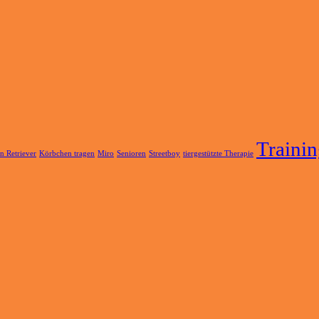
Traini
n Retriever
Körbchen tragen
Miro
Senioren
Streetboy
tiergestützte Therapie