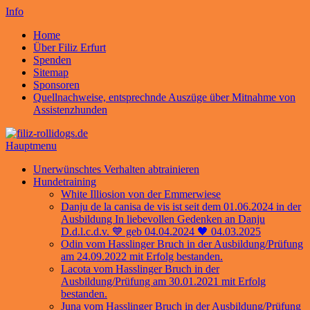
Info
Home
Über Filiz Erfurt
Spenden
Sitemap
Sponsoren
Quellnachweise, entsprechnde Auszüge über Mitnahme von
Assistenzhunden
Hauptmenu
Unerwünschtes Verhalten abtrainieren
Hundetraining
White Illiosion von der Emmerwiese
Danju de la canisa de vis ist seit dem 01.06.2024 in der
Ausbildung In liebevollen Gedenken an Danju
D.d.l.c.d.v. 💙 geb 04.04.2024 🖤 04.03.2025
Odin vom Hasslinger Bruch in der Ausbildung/Prüfung
am 24.09.2022 mit Erfolg bestanden.
Lacota vom Hasslinger Bruch in der
Ausbildung/Prüfung am 30.01.2021 mit Erfolg
bestanden.
Juna vom Hasslinger Bruch in der Ausbildung/Prüfung