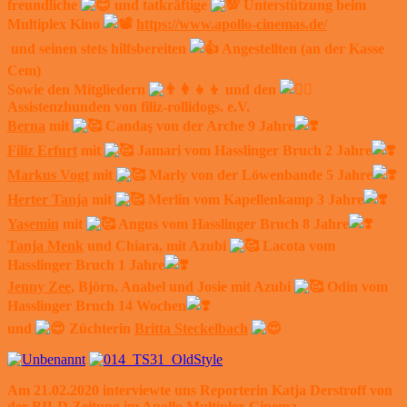
freundliche
und tatkräftige
Unterstützung beim
Multiplex Kino
https://www.apollo-cinemas.de/
und seinen stets hilfsbereiten
Angestellten (an der Kasse
Cem)
Sowie den Mitgliedern
und den
Assistenzhunden von filiz-rollidogs. e.V.
Berna
mit
Candaş von der Arche 9 Jahre
Filiz Erfurt
mit
Jamari vom Hasslinger Bruch 2 Jahre
Markus Vogt
mit
Marly von der Löwenbande 5 Jahre
Herter Tanja
mit
Merlin vom Kapellenkamp 3 Jahre
Yasemin
mit
Angus vom Hasslinger Bruch 8 Jahre
Tanja Menk
und Chiara, mit Azubi
Lacota vom
Hasslinger Bruch 1 Jahre
Jenny Zee
, Björn, Anabel und Josie mit Azubi
Odin vom
Hasslinger Bruch 14 Wochen
und
Züchterin
Britta Steckelbach
Am 21.02.2020 interviewte uns Reporterin Katja Derstroff von
der BILD Zeitung im Apollo Multiplex Cinema