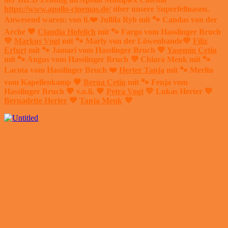
https://www.apollo-cinemas.de/
über unsere Superfellnasen.
Anwesend waren: von li.
❤️
Jullila Ryb mit
🐾
Candas von der
Arche
🧡
Claudia Hofelich
mit
🐾
Fargo vom Hasslinger Bruch
💛
Markus Vogt
mit
🐾
Marly von der Löwenbande
💚
Filiz
Erfurt
mit
🐾
Jamari vom Hasslinger Bruch
💙
Yasemin Çetin
mit
🐾
Angus vom Hasslinger Bruch
💜
Chiara Menk mit
🐾
Lacota vom Hasslinger Bruch
❤️
Herter Tanja
mit
🐾
Merlin
vom Kapellenkamp
🧡
Berna Cetin
mit
🐾
Fenja vom
Hasslinger Bruch
💖
v.o.li.
💖
Petra Vogt
💛
Lukas Herter
💚
Bernadette Herter
💙
Tanja Menk
💜