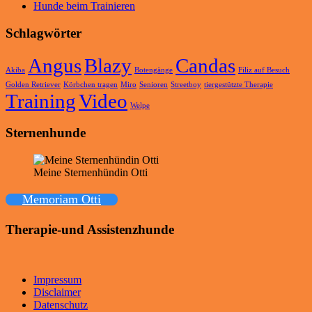
Hunde beim Trainieren
Schlagwörter
Angus
Blazy
Candas
Akiba
Botengänge
Filiz auf Besuch
Golden Retriever
Körbchen tragen
Miro
Senioren
Streetboy
tiergestützte Therapie
Training
Video
Welpe
Sternenhunde
Meine Sternenhündin Otti
Memoriam Otti
Therapie-und Assistenzhunde
Impressum
Disclaimer
Datenschutz