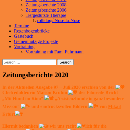
Zeitungsberichte 2008
Zeitungsberichte 2006
Tiergestützte Therapie
rollidogs`Nose-to-Nose
Termine
Regenbogenbrücke
Gästebuch
Gemeinnützige Projekte
Vortraining
Vortraining mit Fam. Fuhrmann
Search
Zeitungsberichte 2020
In der Aktuellen Ausgabe 97 – Juli 2020 erschien von der
Chefredakteurin Marion Kruhm
der Filmreife Bricht
„Mit Hund im Kino“
„Assistenzhunde in ganz besondere
Mission“
und eindrucksvollen Bildern
von
Mikail
Erfurt
Hiermit bedanken
wir uns recht
lich für die