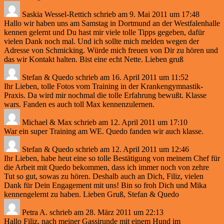
Saskia Wessel-Rettich
schrieb am
9. Mai 2011
um
17:48
Hallo wir haben uns am Samstag in Dortmund an der Westfalenhalle
kennen gelernt und Du hast mir viele tolle Tipps gegeben, dafür
vielen Dank noch mal. Und ich sollte mich melden wegen der
Adresse von Schmicking. Würde mich freuen von Dir zu hören und
das wir Kontakt halten. Bist eine echt Nette. Lieben gruß
Stefan & Quedo
schrieb am
16. April 2011
um
11:52
Ihr Lieben, tolle Fotos vom Training in der Krankengymnastik-
Praxis. Da wird mir nochmal die tolle Erfahrung bewußt. Klasse
wars. Fanden es auch toll Max kennenzulernen.
Michael & Max
schrieb am
12. April 2011
um
17:10
War ein super Training am WE. Quedo fanden wir auch klasse.
Stefan & Quedo
schrieb am
12. April 2011
um
12:46
Ihr Lieben, habe heut eine so tolle Bestätigung von meinem Chef für
die Arbeit mit Quedo bekommen, dass ich immer noch von zehre
Tut so gut, sowas zu hören. Deshalb auch an Dich, Filiz, vielen
Dank für Dein Engagement mit uns! Bin so froh Dich und Mika
kennengelernt zu haben. Lieben Gruß, Stefan & Quedo
Petra A.
schrieb am
28. März 2011
um
22:13
Hallo Filiz, nach meiner Gassirunde mit einem Hund im