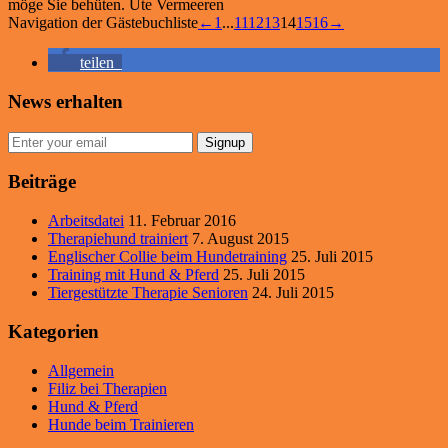
möge Sie behüten. Ute Vermeeren
Navigation der Gästebuchliste
←
1
...
11
12
13
14
15
16
→
teilen
News erhalten
Signup
Beiträge
Arbeitsdatei
11. Februar 2016
Therapiehund trainiert
7. August 2015
Englischer Collie beim Hundetraining
25. Juli 2015
Training mit Hund & Pferd
25. Juli 2015
Tiergestützte Therapie Senioren
24. Juli 2015
Kategorien
Allgemein
Filiz bei Therapien
Hund & Pferd
Hunde beim Trainieren