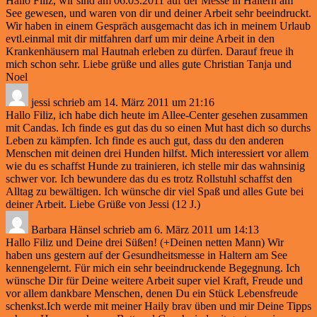
Hallo Filiz, wir sind am 06.03.2011 auf der Messe in Haltern am
See gewesen, und waren von dir und deiner Arbeit sehr beeindruckt.
Wir haben in einem Gespräch ausgemacht das ich in meinem Urlaub
evtl.einmal mit dir mitfahren darf um mir deine Arbeit in den
Krankenhäusern mal Hautnah erleben zu dürfen. Darauf freue ih
mich schon sehr. Liebe grüße und alles gute Christian Tanja und
Noel
jessi
schrieb am
14. März 2011
um
21:16
Hallo Filiz, ich habe dich heute im Allee-Center gesehen zusammen
mit Candas. Ich finde es gut das du so einen Mut hast dich so durchs
Leben zu kämpfen. Ich finde es auch gut, dass du den anderen
Menschen mit deinen drei Hunden hilfst. Mich interessiert vor allem
wie du es schaffst Hunde zu trainieren, ich stelle mir das wahnsinig
schwer vor. Ich bewundere das du es trotz Rollstuhl schaffst den
Alltag zu bewältigen. Ich wünsche dir viel Spaß und alles Gute bei
deiner Arbeit. Liebe Grüße von Jessi (12 J.)
Barbara Hänsel
schrieb am
6. März 2011
um
14:13
Hallo Filiz und Deine drei Süßen! (+Deinen netten Mann) Wir
haben uns gestern auf der Gesundheitsmesse in Haltern am See
kennengelernt. Für mich ein sehr beeindruckende Begegnung. Ich
wünsche Dir für Deine weitere Arbeit super viel Kraft, Freude und
vor allem dankbare Menschen, denen Du ein Stück Lebensfreude
schenkst.Ich werde mit meiner Haily brav üben und mir Deine Tipps