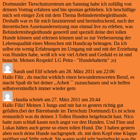
Dortmunder Tierschutzzentrum am Samstag habe ich zufällig von
deinem Vortrag erfahren und bin spontan geblieben. Ich beschäftige
mich seit einiger Zeit mit dem Thema Behindertenbegleithunde.
Deshalb war es für mich faszinierend und beeindruckend, nach der
theoretischen Auseinandersetzung nun einmal live zu erleben, was
Behindertenbegleithunde generell und speziell deine drei tollen
Hunde können und erlernen können und so zur Verbesserung der
Lebensqualität eines Menschen mit Handicap beitragen. Da ich
selbst ein wenig Erfahrungen im Umgang mit und mit der Erziehung
von Hunden habe, weiß ich wie viel Arbeit und Geduld es ist und
braucht. Meinen Respekt! LG Petra - "Hundehalterin" ;o)
Sarah und Elif
schrieb am
28. März 2011
um
22:06
Hallo Filiz , du machst wirklich einen bewundernswerten Beruf, es
macht Spaß dir bei deiner ,,Arbeit ´´ zuzuschauen und wir helfen
selbstverständlich immer wieder gern
claudia
schrieb am
27. März 2011
um
20:44
Hallo Filiz! Meinen 3 Jungs und mir hat es gestern richtig gut
gefallen.(bei der Bärenbande im Tierschutz Dortmund) Es ist schon
erstaunlich was du deinen 3 Tollen Hunden beigebracht hast. Nico
hatte zum schluß kaum noch angst vor den Hunden. Und Finn und
Lukas hätten auch gerne so einen tollen Hund. Die 3 haben gestern
aben noch deine Hunde nachgespielt. zb. mit dem Kopf eine Klappe
geöffnet und Stifte geholt. Sie waren wohl sehr beeindruckt was die