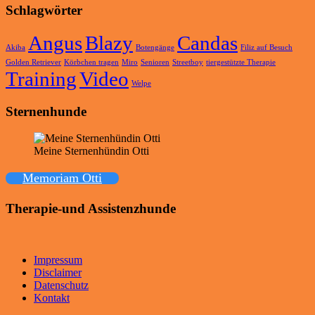
Schlagwörter
Angus
Blazy
Candas
Akiba
Botengänge
Filiz auf Besuch
Golden Retriever
Körbchen tragen
Miro
Senioren
Streetboy
tiergestützte Therapie
Training
Video
Welpe
Sternenhunde
Meine Sternenhündin Otti
Memoriam Otti
Therapie-und Assistenzhunde
Impressum
Disclaimer
Datenschutz
Kontakt