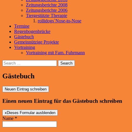
Zeitungsberichte 2008
Zeitungsberichte 2006
Tiergestützte Therapie
rollidogs`Nose-to-Nose
Termine
Regenbogenbrücke
Gästebuch
Gemeinnützige Projekte
Vortraining
Vortraining mit Fam. Fuhrmann
Search
Gästebuch
Einen neuen Eintrag für das Gästebuch schreiben
x
Dieses Formular ausblenden
Name
*