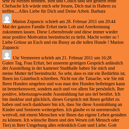
sehr zu Herzen nehmen. Bett und Couch sind seit gestern reine
Chefsache Ich würde mich sehr freuen, Dich mal in Haltern zu
treffen....Alles Liebe für Dich und Deine Arbeit. Barbara
Marion Zupancic
schrieb am
28. Februar 2011
um
20:44
Mal der ganzen Familie Erfurt mein Lob und Anerkennung
zukommen lassen. Diese Lebensfreude und diese immer wieder
neue positive Motivation beeindruckt zu tiefst. Macht weiter so !
Liebe Grüsse an Euch und ein Bussy an die tollen Hunde ! Marion
Zupancic
Ute Vermeeren
schrieb am
21. Februar 2011
um
16:28
Guten Tag, Frau Erfurt, bei unserem gestrigen Gespräch anlässlich
der Ausstellung in der kamener Stadthalle haben Sie mich und
meine Mutter tief beeindruckt. So sehr, dass es mir ein Bedürfnis ist,
Ihnen ins Gästebuch schreiben. Nicht nur die Tatsache, wie Sie mit
Ihren Hunden umgehen und was man den Hunden beibringen kann
ist bemerkenswert, sondern auch und vor allem Sie persönlich. Ihre
positive, lebenszugewandte Ausstrahlung hat uns tief berührt. Ich
bin dankbar und glücklich, dieses Gespräch mit Ihnen geführt zu
haben und noch dankbarer bin ich, dass Sie diese Ausstrahlung an
Kinder und Senioren weitergeben. Ich glaube es ist unermesslich
wertvoll, mit einem Menschen wie Ihnen das eigene Leben gestalten
zu können. Ich wünsche Ihnen und den Wesen (ob Mensch oder
Tier) in Ihrer Umgebung alles erdenklich Gute und Liebe. Gott