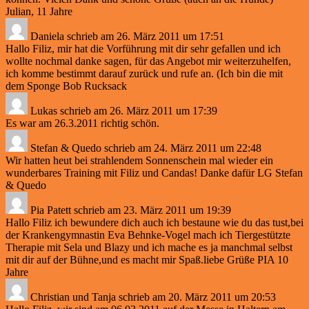
Julian, 11 Jahre
Daniela
schrieb am
26. März 2011
um
17:51
Hallo Filiz, mir hat die Vorführung mit dir sehr gefallen und ich
wollte nochmal danke sagen, für das Angebot mir weiterzuhelfen,
ich komme bestimmt darauf zurück und rufe an. (Ich bin die mit
dem Sponge Bob Rucksack
Lukas
schrieb am
26. März 2011
um
17:39
Es war am 26.3.2011 richtig schön.
Stefan & Quedo
schrieb am
24. März 2011
um
22:48
Wir hatten heut bei strahlendem Sonnenschein mal wieder ein
wunderbares Training mit Filiz und Candas! Danke dafür LG Stefan
& Quedo
Pia Patett
schrieb am
23. März 2011
um
19:39
Hallo Filiz ich bewundere dich auch ich bestaune wie du das tust,bei
der Krankengymnastin Eva Behnke-Vogel mach ich Tiergestützte
Therapie mit Sela und Blazy und ich mache es ja manchmal selbst
mit dir auf der Bühne,und es macht mir Spaß.liebe Grüße PIA 10
Jahre
Christian und Tanja
schrieb am
20. März 2011
um
20:53