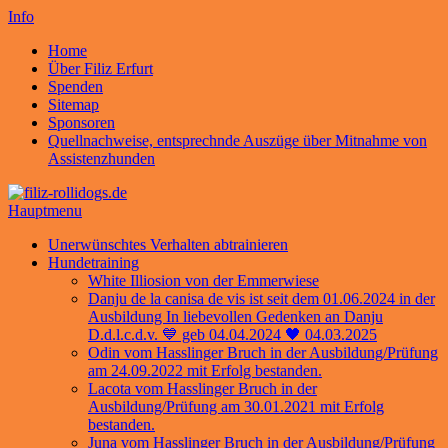
Info
Home
Über Filiz Erfurt
Spenden
Sitemap
Sponsoren
Quellnachweise, entsprechnde Auszüge über Mitnahme von
Assistenzhunden
Hauptmenu
Unerwünschtes Verhalten abtrainieren
Hundetraining
White Illiosion von der Emmerwiese
Danju de la canisa de vis ist seit dem 01.06.2024 in der
Ausbildung In liebevollen Gedenken an Danju
D.d.l.c.d.v. 💙 geb 04.04.2024 🖤 04.03.2025
Odin vom Hasslinger Bruch in der Ausbildung/Prüfung
am 24.09.2022 mit Erfolg bestanden.
Lacota vom Hasslinger Bruch in der
Ausbildung/Prüfung am 30.01.2021 mit Erfolg
bestanden.
Juna vom Hasslinger Bruch in der Ausbildung/Prüfung