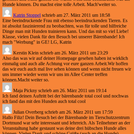
Hunde können. Du machst eine tolle Arbeit. Mach'weiter so.
Katrin Stoppel
schrieb am
27. März 2011
um
18:58
Eine beeindruckende Frau mit ebenso beeindruckenden Tieren. Es
ist absolut faszinierend zu beobachten, was für tolle und hilfreiche
Dinge man mit Hunden trainieren kann. Und das mit so viel Liebe!
Klasse, vielen Dank für den Besuch bei unserer Bärenbande! Ich
mach "Werbung" in GE! LG, Katrin
Kerstin Klein
schrieb am
26. März 2011
um
23:29
Also das was wir auf deiner Homepage gesehen haben ist wirklich
einmalig und auch alle Achtung vor eure ganzen Arbeit.Wir hoffen
das wir euch auch mal live sehen können und wenn nicht freuen wir
uns immer wieder wenn wir uns im Allee Center treffen
können.Macht weiter so.
Maja Pickny
schrieb am
26. März 2011
um
19:14
Ich fand deinen Auftritt bei der bärenbande total cool und nochwas
ich fand das mit den Hunden auch total cool
Julian Overberg
schrieb am
26. März 2011
um
17:59
Hallo Filiz! Dein Besuch bei der Bärenbande im Tierschutzzentrum
Dortmund war sehr interessant und lehrreich. Als Teilnehmer an der
Veranstaltung habe gestaunt was deine drei hübschen Hunde alles
können. Vielen Dank und schöne Grüße (auch an die Hunde)