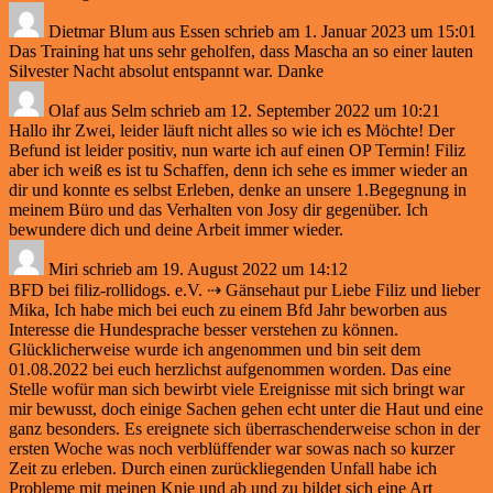
Dietmar Blum
aus
Essen
schrieb am
1. Januar 2023
um
15:01
Das Training hat uns sehr geholfen, dass Mascha an so einer lauten
Silvester Nacht absolut entspannt war. Danke
Olaf
aus
Selm
schrieb am
12. September 2022
um
10:21
Hallo ihr Zwei, leider läuft nicht alles so wie ich es Möchte! Der
Befund ist leider positiv, nun warte ich auf einen OP Termin! Filiz
aber ich weiß es ist tu Schaffen, denn ich sehe es immer wieder an
dir und konnte es selbst Erleben, denke an unsere 1.Begegnung in
meinem Büro und das Verhalten von Josy dir gegenüber. Ich
bewundere dich und deine Arbeit immer wieder.
Miri
schrieb am
19. August 2022
um
14:12
BFD bei filiz-rollidogs. e.V. ⇢ Gänsehaut pur Liebe Filiz und lieber
Mika, Ich habe mich bei euch zu einem Bfd Jahr beworben aus
Interesse die Hundesprache besser verstehen zu können.
Glücklicherweise wurde ich angenommen und bin seit dem
01.08.2022 bei euch herzlichst aufgenommen worden. Das eine
Stelle wofür man sich bewirbt viele Ereignisse mit sich bringt war
mir bewusst, doch einige Sachen gehen echt unter die Haut und eine
ganz besonders. Es ereignete sich überraschenderweise schon in der
ersten Woche was noch verblüffender war sowas nach so kurzer
Zeit zu erleben. Durch einen zurückliegenden Unfall habe ich
Probleme mit meinen Knie und ab und zu bildet sich eine Art