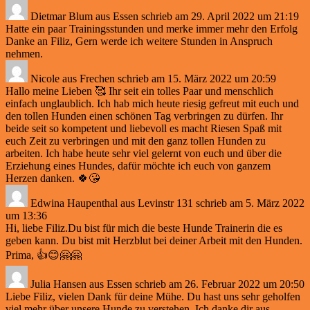
Dietmar Blum
aus
Essen
schrieb am
29. April 2022
um
21:19
Hatte ein paar Trainingsstunden und merke immer mehr den Erfolg
Danke an Filiz, Gern werde ich weitere Stunden in Anspruch
nehmen.
Nicole
aus
Frechen
schrieb am
15. März 2022
um
20:59
Hallo meine Lieben 🥰 Ihr seit ein tolles Paar und menschlich
einfach unglaublich. Ich hab mich heute riesig gefreut mit euch und
den tollen Hunden einen schönen Tag verbringen zu dürfen. Ihr
beide seit so kompetent und liebevoll es macht Riesen Spaß mit
euch Zeit zu verbringen und mit den ganz tollen Hunden zu
arbeiten. Ich habe heute sehr viel gelernt von euch und über die
Erziehung eines Hundes, dafür möchte ich euch von ganzem
Herzen danken. 🍀😘
Edwina Haupenthal
aus
Levinstr 131
schrieb am
5. März 2022
um
13:36
Hi, liebe Filiz.Du bist für mich die beste Hunde Trainerin die es
geben kann. Du bist mit Herzblut bei deiner Arbeit mit den Hunden.
Prima, 👍😊🤗🤗
Julia Hansen
aus
Essen
schrieb am
26. Februar 2022
um
20:50
Liebe Filiz, vielen Dank für deine Mühe. Du hast uns sehr geholfen
viel mehr über unsere Hunde zu verstehen. Ich danke dir aus