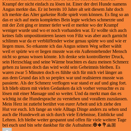
Krampf der nicht einfach zu lösen ist. Einer der drei Hunde namens
Angus merkte das. Er ist bereits 10 Jahre alt seit diesem Jahr doch
ich merkte das Alter garkeine Rolle spielt vom können. Es fing so an
das er sich auf mein komplettes Bein legte welches schmerzte und
mit der Zeit ging er immer tiefer weil er merkte wo der Krampf
weniger wurde und wo er noch vorhanden war. Er wollte sich auch
keines falls umpositionieren lassen von Filiz was aber auch garnicht
schlimm war da er verblüffender weise genau spürte wo und wie er
liegen muss. So erkannte ich das Angus seinen Weg selber wählt
weil er spürte wo er liegen musste was ein Außenstehender Mensch
nicht so genau wissen könnte. Ich denke sein kontrollierter Druck,
sein Herzschlag und seine Wärme brachten es dazu meinen Schmerz
gehen zu lassen doch das wird wohl sein Geheimnis bleiben. Es
waren zwar 5 Minuten doch es fühlte sich für mich viel länger an
aus dem Grund das ich so perplex war und realisieren musste was
passierte. Als der Schmerz verflogen war stand er auf und ging fort.
Ich blieb sitzen mit vielen Gedanken da ich vorher versuchte es zu
lösen mit einer Massage und so weiter. Und da merkt man das es
wichtig ist die Hundesprache zu verstehen und vorallem zuzulassen.
Mein Herz ist zutiefst berührt von eurer Arbeit und ich ziehe den
Hut vor euch. Ich fange an viele Alltags Dinge anders zu sehen und
auch die Hundewelt an sich durch viele Erlebnisse, Einblicke und
Lehren. Ich bleibe weiter gespannt und offen für viele weitere Tage
bei euch und bin sehr dankbar für die Aufnahme.🧿🍀💐🙏🏼