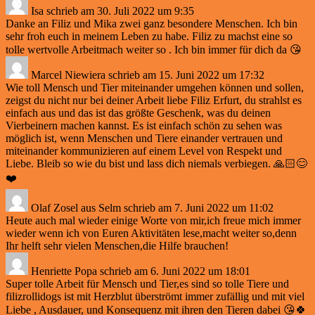
Isa
schrieb am
30. Juli 2022
um
9:35
Danke an Filiz und Mika zwei ganz besondere Menschen. Ich bin
sehr froh euch in meinem Leben zu habe. Filiz zu machst eine so
tolle wertvolle Arbeitmach weiter so . Ich bin immer für dich da 😘
Marcel Niewiera
schrieb am
15. Juni 2022
um
17:32
Wie toll Mensch und Tier miteinander umgehen können und sollen,
zeigst du nicht nur bei deiner Arbeit liebe Filiz Erfurt, du strahlst es
einfach aus und das ist das größte Geschenk, was du deinen
Vierbeinern machen kannst. Es ist einfach schön zu sehen was
möglich ist, wenn Menschen und Tiere einander vertrauen und
miteinander kommunizieren auf einem Level von Respekt und
Liebe. Bleib so wie du bist und lass dich niemals verbiegen. 🙏🏻😊
❤️
Olaf Zosel
aus
Selm
schrieb am
7. Juni 2022
um
11:02
Heute auch mal wieder einige Worte von mir,ich freue mich immer
wieder wenn ich von Euren Aktivitäten lese,macht weiter so,denn
Ihr helft sehr vielen Menschen,die Hilfe brauchen!
Henriette Popa
schrieb am
6. Juni 2022
um
18:01
Super tolle Arbeit für Mensch und Tier,es sind so tolle Tiere und
filizrollidogs ist mit Herzblut überströmt immer zufällig und mit viel
Liebe , Ausdauer, und Konsequenz mit ihren den Tieren dabei 😘🍀