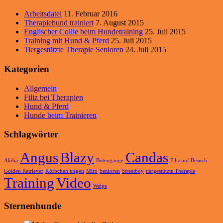
Arbeitsdatei
11. Februar 2016
Therapiehund trainiert
7. August 2015
Englischer Collie beim Hundetraining
25. Juli 2015
Training mit Hund & Pferd
25. Juli 2015
Tiergestützte Therapie Senioren
24. Juli 2015
Kategorien
Allgemein
Filiz bei Therapien
Hund & Pferd
Hunde beim Trainieren
Schlagwörter
Angus
Blazy
Candas
Akiba
Botengänge
Filiz auf Besuch
Golden Retriever
Körbchen tragen
Miro
Senioren
Streetboy
tiergestützte Therapie
Training
Video
Welpe
Sternenhunde