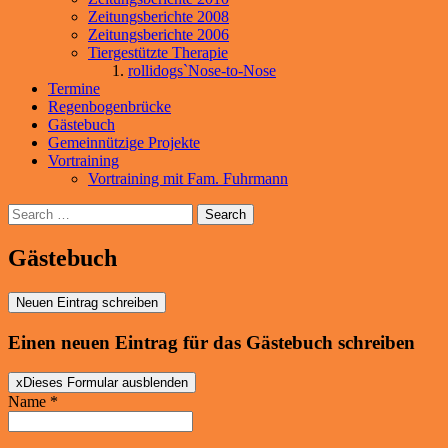
Zeitungsberichte 2008
Zeitungsberichte 2006
Tiergestützte Therapie
rollidogs`Nose-to-Nose
Termine
Regenbogenbrücke
Gästebuch
Gemeinnützige Projekte
Vortraining
Vortraining mit Fam. Fuhrmann
Search
Gästebuch
Einen neuen Eintrag für das Gästebuch schreiben
x
Dieses Formular ausblenden
Name
*