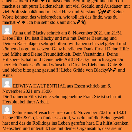
einem starken Team.❤ Du hast deine Berufung gefunden und du
machst es mit purer Leidenschaft, mit viel Geduld und Ausdauer, mit
viel Professionaltät und mit viel Herz und Verstand.🤗❤💕 Keine
Worte können das wiedergeben, wie toll ich das finde, was du
machst.💕🍀 Ich bin sehr stolz auf dich.💕🤗
Anna und Blacky
schrieb am
8. November 2021
um
21:51
Liebe Filiz, Du hast Blacky und mir mit Deiner Beratung und
Deinen Ratschlägen sehr geholfen- wir haben sehr viel gelernt und
können das gut umsetzen! Ganz herzlichen Dank für all Deine Hilfe
und Mühe und Deine Freundlichkeit, Dein Verständnis, Deine
Hilfsbereitschaft und Deine nette Art!!! Blacky und ich sagen Dir
herzlich Dankeschön und wünschen Dir alles Liebe und Gute 🍀
und bleibe bitte ganz gesund!!! Liebe Grüße von Blacky🐶💕 und
Anna
EDWINA HAUPENTHAL
aus
Essen
schrieb am
6.
November 2021
um
15:06
Die Trainerin Filiz ist eine sehr angenehme Frau. Sie ist sehr mit
Herzblut bei ihrer Arbeit.
Sabine
aus
Breisach
schrieb am
3. November 2021
um
18:01
Liebe Filiz & Co, ich finde es so toll, was du auf die Beine gestellt
hast und das du Rollidogs ins Leben gerufen hast. Du hilfst kranken
Menschen und unterstützt sie mit deiner Organisatiin, dass sie im