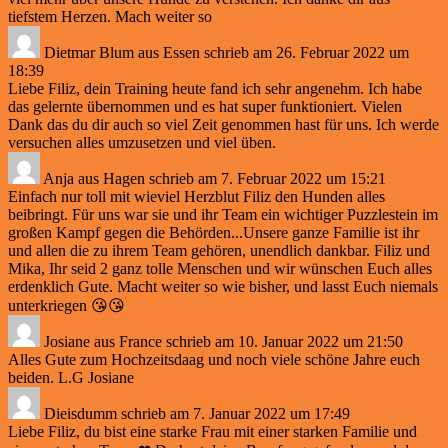
tiefstem Herzen. Mach weiter so
Dietmar Blum
aus
Essen
schrieb am
26. Februar 2022
um
18:39
Liebe Filiz, dein Training heute fand ich sehr angenehm. Ich habe
das gelernte übernommen und es hat super funktioniert. Vielen
Dank das du dir auch so viel Zeit genommen hast für uns. Ich werde
versuchen alles umzusetzen und viel üben.
Anja
aus
Hagen
schrieb am
7. Februar 2022
um
15:21
Einfach nur toll mit wieviel Herzblut Filiz den Hunden alles
beibringt. Für uns war sie und ihr Team ein wichtiger Puzzlestein im
großen Kampf gegen die Behörden...Unsere ganze Familie ist ihr
und allen die zu ihrem Team gehören, unendlich dankbar. Filiz und
Mika, Ihr seid 2 ganz tolle Menschen und wir wünschen Euch alles
erdenklich Gute. Macht weiter so wie bisher, und lasst Euch niemals
unterkriegen 😘😘
Josiane
aus
France
schrieb am
10. Januar 2022
um
21:50
Alles Gute zum Hochzeitsdaag und noch viele schöne Jahre euch
beiden. L.G Josiane
Dieisdumm
schrieb am
7. Januar 2022
um
17:49
Liebe Filiz, du bist eine starke Frau mit einer starken Familie und