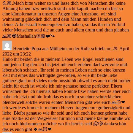
💪🏼.Mach bitte weiter so und lasse dich von Menschen die keine
Ahnung haben bzw neidisch sind nicht kaputt machen du bist so
eine kämpfernatur in unseren Augen eine Amazone, wir sind
wahnsinnig glücklich dich und dein Mann mit den Hunden und
deiner Arbeitskraft kennengelernt zu haben, so das ihr ein Vorbild
vieler Menschen seid die an euch und allem drum und dran glauben
🙏🏼🧿Mashallah👏🏼❤️🐾
Henriette Popa
aus
Mülheim an der Ruhr
schrieb am
29. April
2022
um
23:22
Hallo ihr beiden die in meinem Leben wie Engel erschienen sind
und jeden Tag den ich bis jetzt mit euch erleben darf wertvolle und
lebensfroh schätze . Ihr seid in meinen Leben nach so eine kurzen
Zeit mit eines das wichtigste geworden, so wie ihr beide liebe
gutherzigkeit und vieles mehr ausstrahlt obwohl es auch nicht immer
leicht für euch ist würde ich mir genauso meine perfekten Eltern
wünschen die ich niemals haben konnte bzw haben werde aber euch
habe ich jetzt und bin froh das es noch in so einer schrecklichen
blenderwelt solche waren echten Menschen gibt wie euch 🙏🏻❤
ich werde es immer in meinem Herzen tragen eure gutherzigkeit und
liebe .Bleibt genauso wie ihr seid und ich euch kennengelernt habe,
eure Stärke ist der Wegweiser für mich und meine kleine Familie wo
ich noch hinkommen möchte wo ihr bereits seid 🤗😘 dankeschön
das es euch gibt 🍀🙏🏻❤