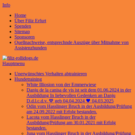
Info
Home
Über Filiz Erfurt
Spenden
Sitemap
Sponsoren
Quellnachweise, entsprechnde Auszüge über Mitnahme von
Assistenzhunden
Hauptmenu
Unerwünschtes Verhalten abtrainieren
Hundetraining
White Illiosion von der Emmerwiese
Danju de la canisa de vis ist seit dem 01.06.2024 in der
Ausbildung In liebevollen Gedenken an Danju
D.d.l.c.d.v. 💙 geb 04.04.2024 🖤 04.03.2025
Odin vom Hasslinger Bruch in der Ausbildung/Prüfung
am 24.09.2022 mit Erfolg bestanden.
Lacota vom Hasslinger Bruch in der
Ausbildung/Prüfung am 30.01.2021 mit Erfolg
bestanden.
Juna vom Hasslinger Bruch in der Ausbildung/Prüfung