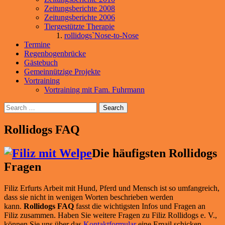
Zeitungsberichte 2008
Zeitungsberichte 2006
Tiergestützte Therapie
rollidogs`Nose-to-Nose
Termine
Regenbogenbrücke
Gästebuch
Gemeinnützige Projekte
Vortraining
Vortraining mit Fam. Fuhrmann
Search
Rollidogs FAQ
Die häufigsten Rollidogs
Fragen
Filiz Erfurts Arbeit mit Hund, Pferd und Mensch ist so umfangreich,
dass sie nicht in wenigen Worten beschrieben werden
kann.
Rollidogs FAQ
fasst die wichtigsten Infos und Fragen an
Filiz zusammen. Haben Sie weitere Fragen zu Filiz Rollidogs e. V.,
können Sie uns über das
Kontaktformular
eine Email schicken.