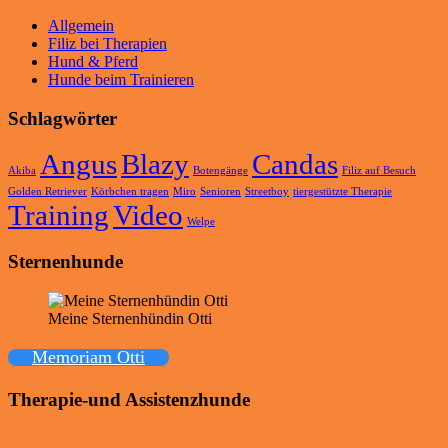
Allgemein
Filiz bei Therapien
Hund & Pferd
Hunde beim Trainieren
Schlagwörter
Angus
Blazy
Candas
Akiba
Botengänge
Filiz auf Besuch
Golden Retriever
Körbchen tragen
Miro
Senioren
Streetboy
tiergestützte Therapie
Training
Video
Welpe
Sternenhunde
Meine Sternenhündin Otti
Memoriam Otti
Therapie-und Assistenzhunde